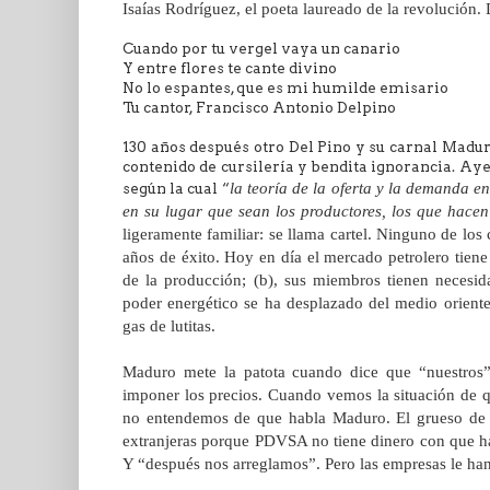
Isaías Rodríguez, el poeta laureado de la revolución. 
Cuando por tu vergel vaya un canario
Y entre flores te cante divino
No lo espantes, que es mi humilde emisario
Tu cantor, Francisco Antonio Delpino
130 años después otro Del Pino y su carnal Madu
contenido de cursilería y bendita ignorancia. Ay
la teoría de la oferta y la demanda e
según la cual “
en su lugar que sean los productores, los que hacen 
ligeramente familiar: se llama cartel. Ninguno de los 
años de éxito. Hoy en día el mercado petrolero tiene 
de la producción; (b), sus miembros tienen necesida
poder energético se ha desplazado del medio oriente
gas de lutitas.
Maduro mete la patota cuando dice que “nuestros” 
imponer los precios. Cuando vemos la situación de q
no entendemos de que habla Maduro. El grueso de la
extranjeras porque PDVSA no tiene dinero con que ha
Y “después nos arreglamos”. Pero las empresas le han