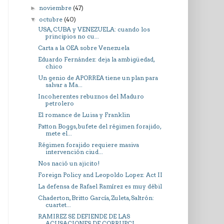
noviembre
(47)
►
octubre
(40)
▼
USA, CUBA y VENEZUELA: cuando los
principios no cu...
Carta a la OEA sobre Venezuela
Eduardo Fernández: deja la ambigüedad,
chico
Un genio de APORREA tiene un plan para
salvar a Ma...
Incoherentes rebuznos del Maduro
petrolero
El romance de Luisa y Franklin
Patton Boggs, bufete del régimen forajido,
mete el...
Régimen forajido requiere masiva
intervención ciud...
Nos nació un ajicito!
Foreign Policy and Leopoldo Lopez: Act II
La defensa de Rafael Ramírez es muy débil
Chaderton, Britto García, Zuleta, Saltrón:
cuartet...
RAMIREZ SE DEFIENDE DE LAS
ACUSACIONES DE CORRUPCI...