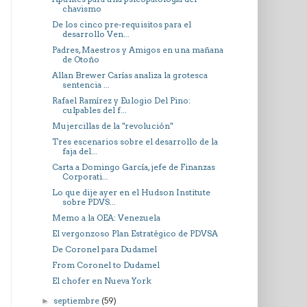
chavismo
De los cinco pre-requisitos para el
desarrollo Ven...
Padres, Maestros y Amigos en una mañana
de Otoño
Allan Brewer Carías analiza la grotesca
sentencia ...
Rafael Ramírez y Eulogio Del Pino:
culpables del f...
Mujercillas de la "revolución"
Tres escenarios sobre el desarrollo de la
faja del...
Carta a Domingo García, jefe de Finanzas
Corporati...
Lo que dije ayer en el Hudson Institute
sobre PDVS...
Memo a la OEA: Venezuela
El vergonzoso Plan Estratégico de PDVSA
De Coronel para Dudamel
From Coronel to Dudamel
El chofer en Nueva York
septiembre
(59)
►