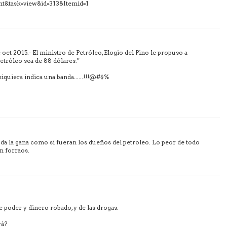
nt&task=view&id=313&Itemid=1
 oct 2015.- El ministro de Petróleo, Elogio del Pino le propuso a
etróleo sea de 88 dólares."
i siquiera indica una banda......!!!@#$%
s da la gana como si fueran los dueños del petroleo. Lo peor de todo
en forraos.
 poder y dinero robado, y de las drogas.
rá?