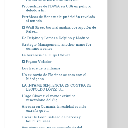
Propiedades de PDVSA en USA en peligro
debido a la...
Petróleos de Venezuela: pudrición revelada
al mundo
El Wall Street Journal analiza corrupción de
Rafae...
De Delpino y Lamas a Delpino y Maduro
Strategic Management: another name for
common sense
La herencia de Hugo Chávez
El Payaso Volador
Los trece de la infamia
Un ex-novio de Florinda se casa con el
hidrógeno
LA INFAME SENTENCIA EN CONTRA DE
LEOPOLDO LÓPEZ: U...
Hugo Chávez: el mayor criminal
venezolano del Sigl...
Arreaza en Cumaná: la realidad es más
extraña que ...
Oscar De León: salsero de narcos y
boliburgueses
Apuntes para una psicopatología del