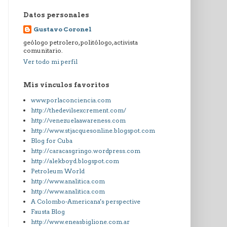
Datos personales
Gustavo Coronel
geólogo petrolero, politólogo, activista
comunitario.
Ver todo mi perfil
Mis vínculos favoritos
www.porlaconciencia.com
http://thedevilsexcrement.com/
http://venezuelaawareness.com
http://www.stjacquesonline.blogspot.com
Blog for Cuba
http://caracasgringo.wordpress.com
http://alekboyd.blogspot.com
Petroleum World
http://www.analitica.com
http://www.analitica.com
A Colombo-Americana's perspective
Fausta Blog
http://www.eneasbiglione.com.ar