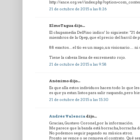
http://ance.org.ve//index.php?option=com_conte
21 de octubre de 2015 a las 8:26
ElmoTagua dijo...
El chupamedia DelPino indico' lo siguiente: "21 de
miembros de la Opep, que el precio del barril de p
88 exactos....el tío es un mago, un visionario.... n
Tiene la cabeza llena de excremento rojo.
21 de octubre de 2015 a las 9:58
Anónimo dijo...
Es que alla estos individuos hacen todo lo que le
es que ya estan listos para salir raspando, pero bi
21 de octubre de 2015 a las 15:30
Andrés Valencia
dijo...
Gracias, Gustavo Coronel, por la información.
Me parece que la banda está borracha, borracha de
No podemos seguir pagando su música atroz.
Pronto se vence o se renueva el contrato. Qué se